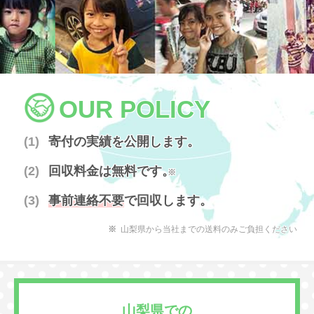
OUR POLICY
寄付の実績を公開します。
回収料金は無料です。
※
事前連絡不要
で回収します。
山梨県から当社までの送料のみご負担ください
山梨県での