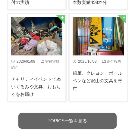
付の実績
本数実績498本分
2026/01/08
寄付実績
2025/10/03
寄付報告
紹介
鉛筆、クレヨン、ボール
チャリティイベントでぬ
ペンなど沢山の文具を寄
いぐるみや文具、おもち
付
ゃをお届け
TOPICS一覧を見る