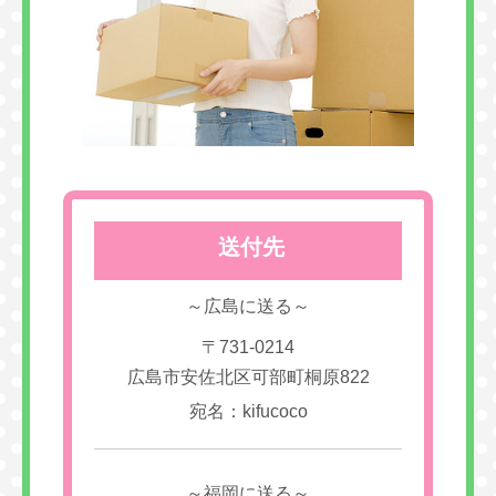
送付先
～広島に送る～
〒731-0214
広島市安佐北区可部町桐原822
宛名：kifucoco
～福岡に送る～