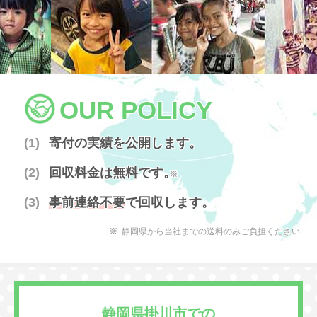
OUR POLICY
寄付の実績を公開します。
回収料金は無料です。
※
事前連絡不要
で回収します。
静岡県から当社までの送料のみご負担ください
静岡県掛川市での