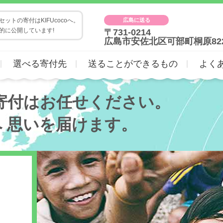
広島に送る
ットの寄付はKIFUcocoへ。
的に公開しています!
〒731-0214
広島市安佐北区可部町桐原82
選べる寄付先
送ることができるもの
よく
寄付はお任せください。
へ
思いを届けます。