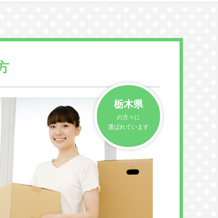
方
栃木県
の方々に
選ばれています