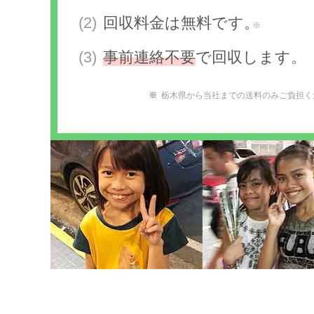
回収料金は無料です。
※
事前連絡不要
で回収します。
栃木県から当社までの送料のみご負担く