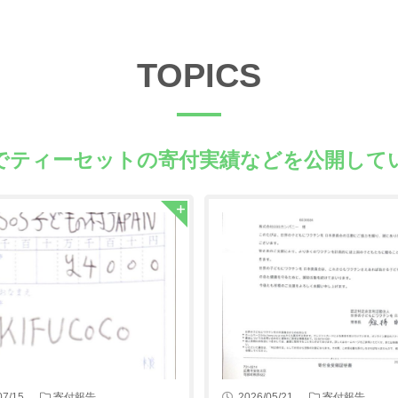
TOPICS
でティーセットの
寄付実績などを公開して
07/15
寄付報告
2026/05/21
寄付報告