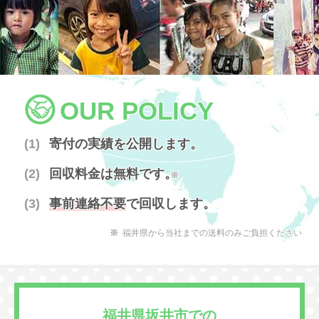
OUR POLICY
寄付の実績を公開します。
回収料金は無料です。
※
事前連絡不要
で回収します。
福井県から当社までの送料のみご負担ください
福井県坂井市での