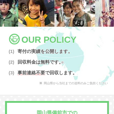
OUR POLICY
寄付の実績を公開します。
回収料金は無料です。
※
事前連絡不要
で回収します。
岡山県から当社までの送料のみご負担ください
岡山県備前市での