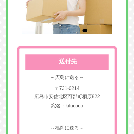
送付先
～広島に送る～
〒731-0214
広島市安佐北区可部町桐原822
宛名：kifucoco
～福岡に送る～