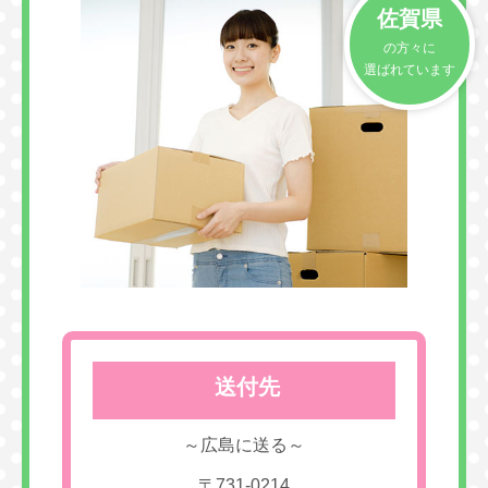
佐賀県
の方々に
選ばれています
送付先
～広島に送る～
〒731-0214