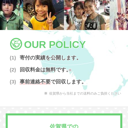
OUR POLICY
寄付の実績を公開します。
回収料金は無料です。
※
事前連絡不要
で回収します。
佐賀県から当社までの送料のみご負担ください
佐賀県での