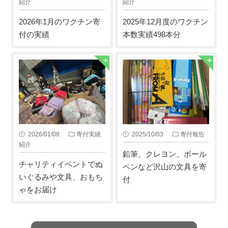
紹介
紹介
2026年1月のワクチン寄
2025年12月度のワクチン
付の実績
本数実績498本分
2026/01/08
寄付実績
2025/10/03
寄付報告
紹介
鉛筆、クレヨン、ボール
チャリティイベントでぬ
ペンなど沢山の文具を寄
いぐるみや文具、おもち
付
ゃをお届け