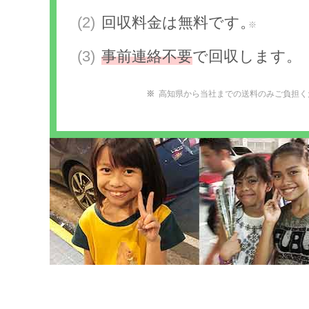
回収料金は無料です。
※
事前連絡不要
で回収します。
高知県から当社までの送料のみご負担く