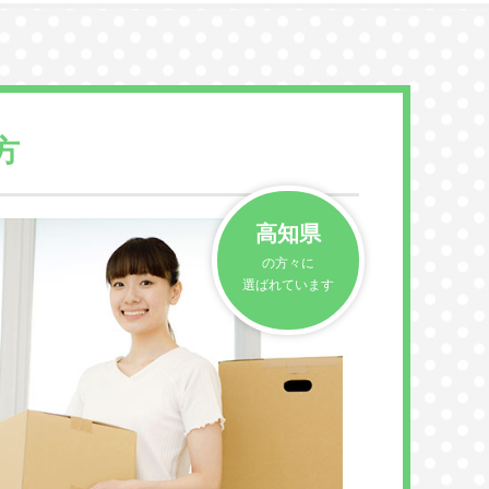
方
高知県
の方々に
選ばれています