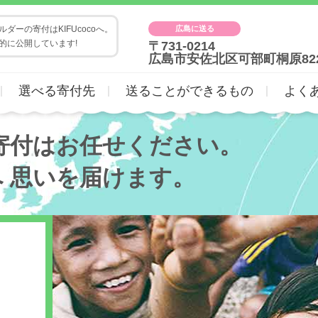
広島に送る
ダーの寄付はKIFUcocoへ。
的に公開しています!
〒731-0214
広島市安佐北区可部町桐原82
選べる寄付先
送ることができるもの
よく
寄付はお任せください。
へ
思いを届けます。