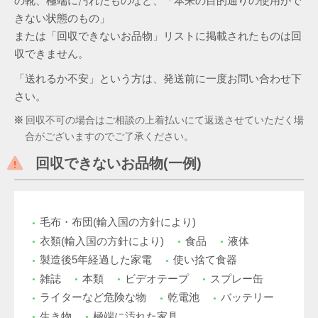
の靴、極端に汚れたものなど、「本来の目的通りの使用がで
きない状態のもの」
または「回収できないお品物」リストに掲載されたものは回
収できません。
「送れるか不安」という方は、発送前に一度お問い合わせ下
さい。
回収不可の場合はご相談の上着払いにて返送させていただく場
合がございますのでご了承ください。
回収できないお品物(一例)
毛布・布団(輸入国の方針により)
衣類(輸入国の方針により)
食品
液体
製造後5年経過した家電
使い捨て食器
雑誌
本類
ビデオテープ
スプレー缶
ライターなど危険な物
乾電池
バッテリー
生き物
極端に汚れた家具