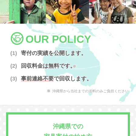
OUR POLICY
寄付の実績を公開します。
回収料金は無料です。
※
事前連絡不要
で回収します。
沖縄県から当社までの送料のみご負担ください
沖縄県での