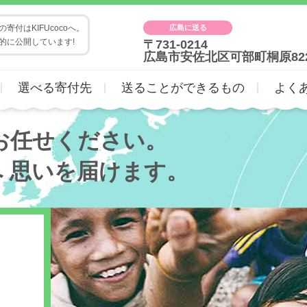
広島に送る
寄付はKIFUcocoへ。
的に公開しています!
〒731-0214
広島市安佐北区可部町桐原82
選べる寄付先
送ることができるもの
よく
お任せください。
へ
思いを届けます。