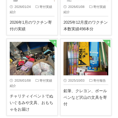
2026/01/24
寄付実績
2026/01/08
寄付実績
紹介
紹介
2026年1月のワクチン寄
2025年12月度のワクチン
付の実績
本数実績498本分
2026/01/08
寄付実績
2025/10/03
寄付報告
紹介
鉛筆、クレヨン、ボール
チャリティイベントでぬ
ペンなど沢山の文具を寄
いぐるみや文具、おもち
付
ゃをお届け