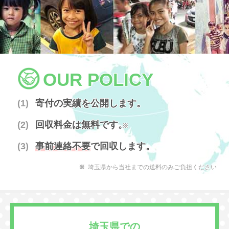
OUR POLICY
寄付の実績を公開します。
回収料金は無料です。
※
事前連絡不要
で回収します。
埼玉県から当社までの送料のみご負担ください
埼玉県での