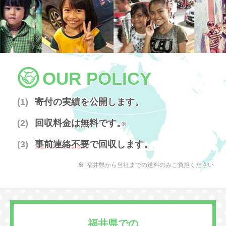
OUR POLICY
寄付の実績を公開します。
回収料金は無料です。
※
事前連絡不要
で回収します。
福井県から当社までの送料のみご負担ください
福井県での