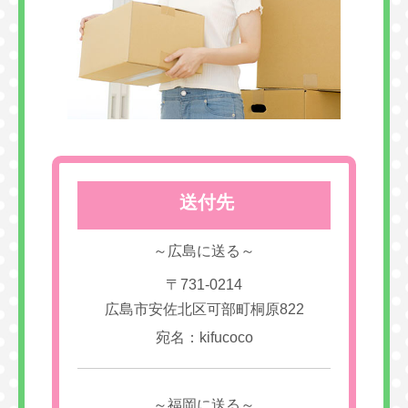
送付先
～広島に送る～
〒731-0214
広島市安佐北区可部町桐原822
宛名：kifucoco
～福岡に送る～