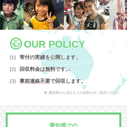
OUR POLICY
寄付の実績を公開します。
回収料金は無料です。
※
事前連絡不要
で回収します。
愛知県から当社までの送料のみご負担ください
愛知県での